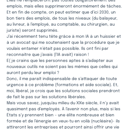
Elles ne remplaceront pas toutes obligatoirement des
emplois, mais elles supprimeront énormément de tâches.
Et en fin de compte, on peut estimer que d’ici 2030, un
bon tiers des emplois, de tous les niveaux (du balayeur,
au livreur, à l’employé, au comptable, au chirurgien, au
juriste) seront supprimés.
J’ai récemment tenu tête grâce à mon IA à un huissier et
à un avocat qui me soutenaient que la procédure que je
voulais entamer n’était pas possible. Ils ont fini par
reconnaitre que j’avais (l’IA avait) raison !
E( je crains que les personnes aptes à s’adapter aux
nouveaux outils ne soient pas les mêmes que celles qui
auront perdu leur emploi ?
Donc, il me paraît indispensable de s’attaquer de toute
urgence à ce problème (formations et aide sociale). Et,
moi, libéral, je crois que les solutions sociales prendront
de fait le pas sur les solutions libérales.
Mais vous savez, jusqu’au milieu du XIXe siècle, il n’y avait
quasiment pas d’employés. À l’avenir non plus, mais si les
États s’y prennent bien – une élite nombreuse et bien
formée et de l’énergie en veux-tu en voilà (nucléaire)- ils
attireront les entreprises et pourront ainsi offrir une vie