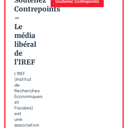
Soutenez
Soutenez Contrepoints
Contrepoints
–
Le
média
libéral
de
l’IREF
L’IREF
(Institut
de
Recherches
Économiques
et
Fiscales)
est
une
association