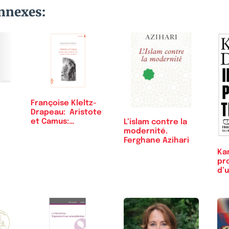
onnexes:
Françoise Kleltz-
Drapeau: Aristote
et Camus:…
L’islam contre la
modernité.
Ferghane Azihari
Ka
pro
d’