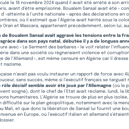
sculé le 16 novembre 2024 quand il avait été arrêté à son arri
is, avant d’être emprisonné. Boualem Sansal avait été » co
 d' »atteinte à l’unité nationale » après des déclarations en
ntières, où il estimait que l’Algérie avait hérité sous la col
 Oran et Mascara, appartenant précédemment, selon lui, au
de Boualem Sansal avait aggravé les tensions entre la Fran
isgrâce dans son pays natal, débutée il y a de longues ann
ture avec « Le Serment des barbares » le voit relater l’influe
gérie dans une société où règneraient violence et corruptio
ge de l’Allemand », est même censuré en Algérie car il dresse
t nazisme.
çaise n’avait pas voulu instaurer un rapport de force avec Alg
douceur, sans succès, même si l’exécutif français se targuait 
 rôle décisif semble avoir été joué par l’Allemagne
(où le p
nt soigné), dont le chef de l’Etat avait réclamé, lundi, la l
isons humanitaires. L’Algérie se trouve de plus en plus isolée
en difficulté sur le plan géopolitique, notamment avec la me
 au Mali, et que donc la libération de Sansal lui fournit une b
envenue en Europe, où l’exécutif italien et allemand s’étai
dossier.