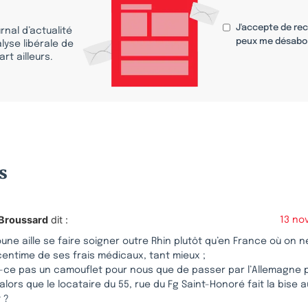
J'accepte de re
nal d’actualité
peux me désabo
lyse libérale de
rt ailleurs.
s
 Broussard
dit :
13 no
ne aille se faire soigner outre Rhin plutôt qu’en France où on ne
centime de ses frais médicaux, tant mieux ;
t-ce pas un camouflet pour nous que de passer par l’Allemagne 
 alors que le locataire du 55, rue du Fg Saint-Honoré fait la bise 
t ?