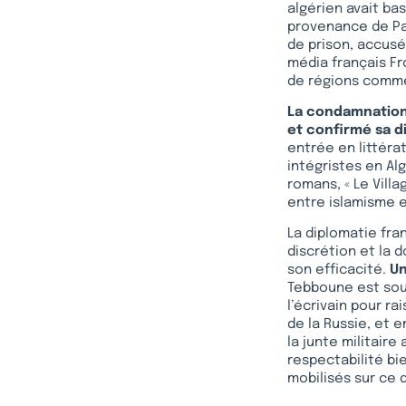
algérien avait ba
provenance de Par
de prison, accusé
média français Fro
de régions comme
La condamnation 
et confirmé sa d
entrée en littéra
intégristes en Al
romans, « Le Villa
entre islamisme e
La diplomatie fran
discrétion et la 
son efficacité.
Un
Tebboune est souve
l’écrivain pour ra
de la Russie, et 
la junte militaire
respectabilité bi
mobilisés sur ce 