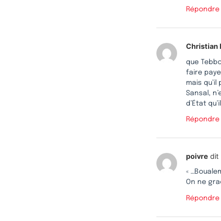
Répondre
Christian
que Tebbou
faire paye
mais qu’il
Sansal, n’
d’État qu’i
Répondre
poivre
dit 
« …Bouale
On ne grac
Répondre