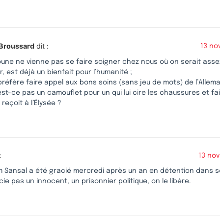
 Broussard
dit :
13 no
ne ne vienne pas se faire soigner chez nous où on serait assez 
r, est déjà un bienfait pour l’humanité ;
 préfère faire appel aux bons soins (sans jeu de mots) de l’Allem
est-ce pas un camouflet pour un qui lui cire les chaussures et fai
l reçoit à l’Élysée ?
:
13 no
m Sansal a été gracié mercredi après un an en détention dans s
ie pas un innocent, un prisonnier politique, on le libère.