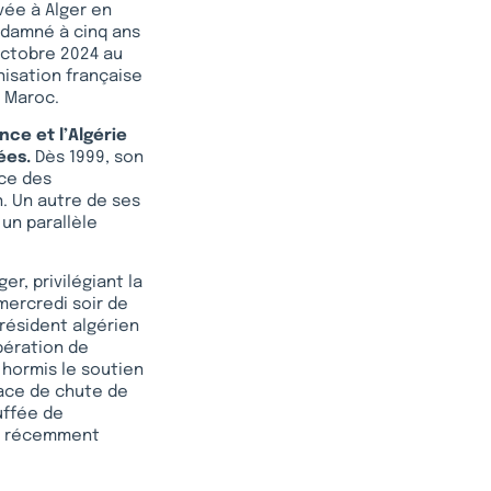
vée à Alger en
ndamné à cinq ans
 octobre 2024 au
onisation française
 Maroc.
ce et l’Algérie
ées.
Dès 1999, son
nce des
n. Un autre de ses
 un parallèle
er, privilégiant la
mercredi soir de
résident algérien
ibération de
, hormis le soutien
nace de chute de
ouffée de
ent récemment