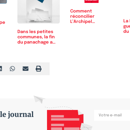
Comment
réconcilier
La 
L’Archipel
ope
gu
français ?
du 
Dans les petites
communes, la fin
du panachage a…
le journal