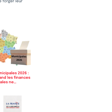
e forger leur
icipales 2026 :
and les finances
cales ne…