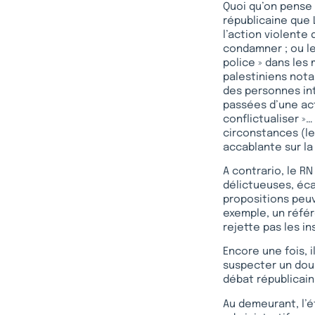
Quoi qu’on pense
républicaine que L
l’action violente 
condamner ; ou le
police » dans les
palestiniens notam
des personnes int
passées d’une act
conflictualiser 
circonstances (le
accablante sur l
A contrario, le R
délictueuses, éc
propositions peu
exemple, un référ
rejette pas les in
Encore une fois, i
suspecter un doub
débat républicain
Au demeurant, l’é