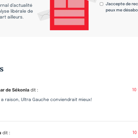
J'accepte de re
nal d’actualité
peux me désabo
lyse libérale de
rt ailleurs.
s
ar de Sékonla
dit :
10
 a raison, Ultra Gauche conviendrait mieux!
u
dit :
10