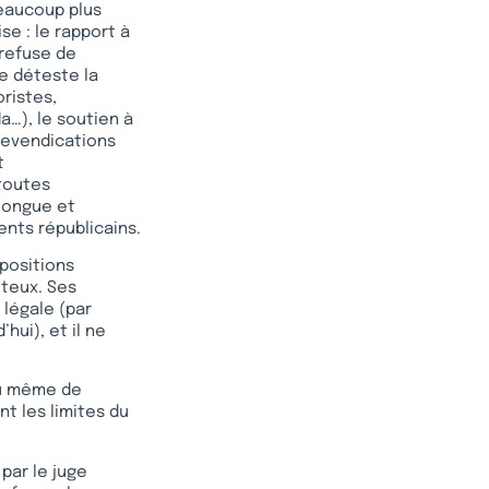
beaucoup plus
se : le rapport à
 refuse de
de déteste la
ristes,
a…), le soutien à
 revendications
t
toutes
 longue et
nts républicains.
positions
teux. Ses
légale (par
hui), et il ne
 ou même de
t les limites du
par le juge