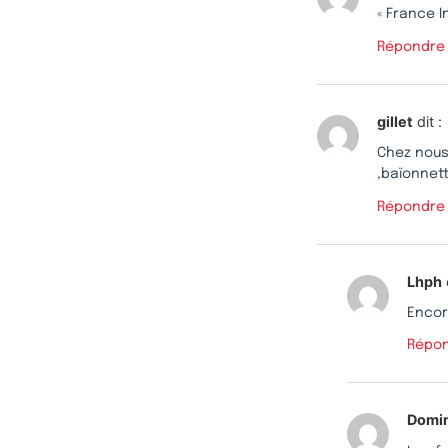
« France I
Répondre
gillet
dit :
Chez nous,
,baïonnet
Répondre
Lhph
Encore
Répo
Domin