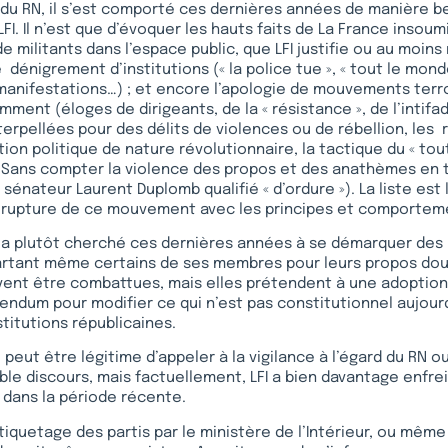
 du RN, il s’est comporté ces dernières années de manière 
FI. Il n’est que d’évoquer les hauts faits de La France insoumi
de militants dans l’espace public, que LFI justifie ou au moins
 dénigrement d’institutions (« la police tue », « tout le mon
 manifestations…) ; et encore l’apologie de mouvements terro
ment (éloges de dirigeants, de la « résistance », de l’intifad
erpellées pour des délits de violences ou de rébellion, les
ion politique de nature révolutionnaire, la tactique du « tou
»… Sans compter la violence des propos et des anathèmes en 
 sénateur Laurent Duplomb qualifié « d’ordure »). La liste est
a rupture de ce mouvement avec les principes et comporteme
N a plutôt cherché ces dernières années à se démarquer des 
artant même certains de ses membres pour leurs propos dou
vent être combattues, mais elles prétendent à une adoption 
endum pour modifier ce qui n’est pas constitutionnel aujourd’
stitutions républicaines.
l peut être légitime d’appeler à la vigilance à l’égard du RN
le discours, mais factuellement, LFI a bien davantage enfrein
 dans la période récente.
tiquetage des partis par le ministère de l’Intérieur, ou même 