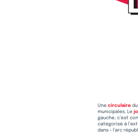
Une
circulaire
du 
municipales. Le
j
gauche, c’est con
catégorisé à l’ex
dans « l’arc répub