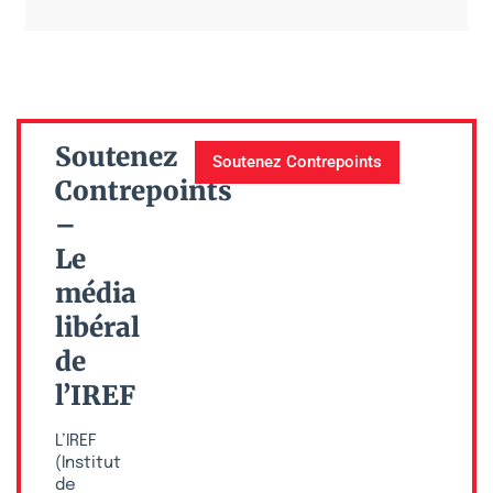
Soutenez
Soutenez Contrepoints
Contrepoints
–
Le
média
libéral
de
l’IREF
L’IREF
(Institut
de