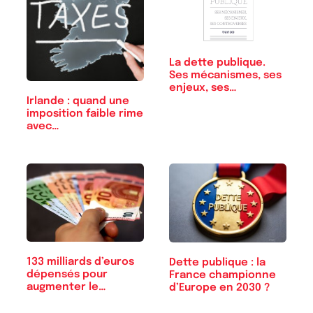
La dette publique.
Ses mécanismes, ses
enjeux, ses…
Irlande : quand une
imposition faible rime
avec…
133 milliards d’euros
Dette publique : la
dépensés pour
France championne
augmenter le…
d’Europe en 2030 ?