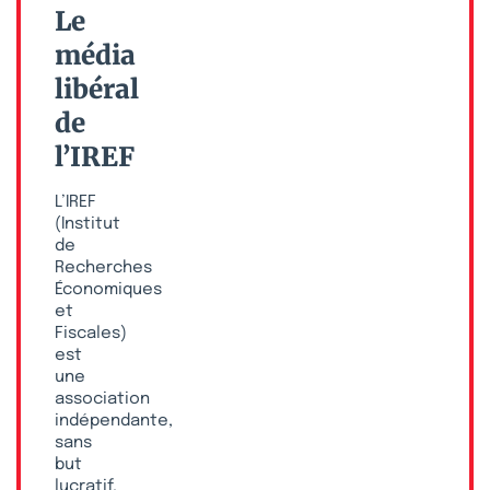
Le
média
libéral
de
l’IREF
L’IREF
(Institut
de
Recherches
Économiques
et
Fiscales)
est
une
association
indépendante,
sans
but
lucratif,