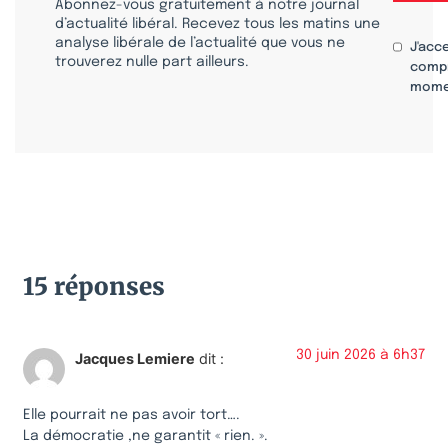
Abonnez-vous gratuitement à notre journal
d’actualité libéral. Recevez tous les matins une
analyse libérale de l’actualité que vous ne
J'acc
trouverez nulle part ailleurs.
compr
mome
15 réponses
30 juin 2026 à 6h37
Jacques Lemiere
dit :
Elle pourrait ne pas avoir tort….
La démocratie ,ne garantit « rien. ».