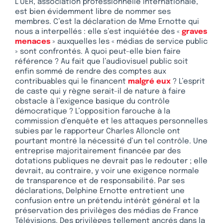
L’UER, association professionnelle internationale,
est bien évidemment libre de nommer ses
membres. C’est la déclaration de Mme Ernotte qui
nous a interpellés : elle s’est inquiétée des «
graves
menaces
» auxquelles les « médias de service public
» sont confrontés. À quoi peut-elle bien faire
référence ? Au fait que l’audiovisuel public soit
enfin sommé de rendre des comptes aux
contribuables qui le financent
malgré eux
? L’esprit
de caste qui y règne serait-il de nature à faire
obstacle à l’exigence basique du contrôle
démocratique ? L’opposition farouche à la
commission d’enquête et les attaques personnelles
subies par le rapporteur Charles Alloncle ont
pourtant montré la nécessité d’un tel contrôle. Une
entreprise majoritairement financée par des
dotations publiques ne devrait pas le redouter ; elle
devrait, au contraire, y voir une exigence normale
de transparence et de responsabilité. Par ses
déclarations, Delphine Ernotte entretient une
confusion entre un prétendu intérêt général et la
préservation des privilèges des médias de France
Télévisions. Des privilèges tellement ancrés dans la