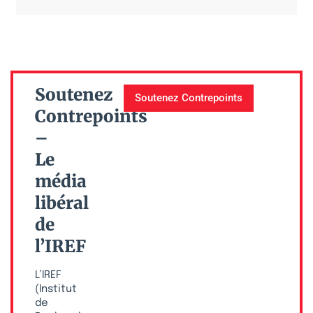
Soutenez
Soutenez Contrepoints
Contrepoints
–
Le
média
libéral
de
l’IREF
L’IREF
(Institut
de