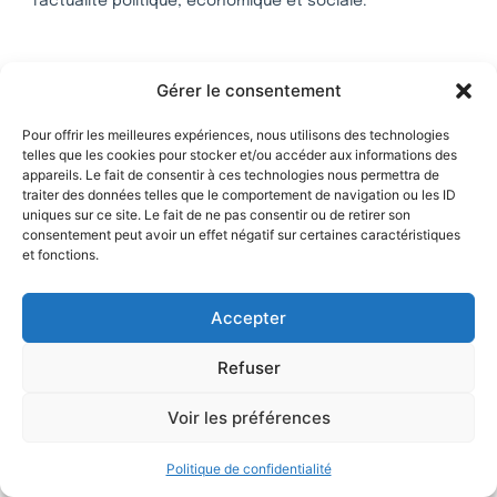
l’actualité politique, économique et sociale.
Contrepoints
Gérer le consentement
Présentation
Pour offrir les meilleures expériences, nous utilisons des technologies
Recevez Contrepoints
telles que les cookies pour stocker et/ou accéder aux informations des
Soutenez Contrepoints
appareils. Le fait de consentir à ces technologies nous permettra de
traiter des données telles que le comportement de navigation ou les ID
Les sites de l'IREF
uniques sur ce site. Le fait de ne pas consentir ou de retirer son
consentement peut avoir un effet négatif sur certaines caractéristiques
et fonctions.
fr.irefeurope.org
contrepoints-archives.org
journaldeslibertes.fr
Accepter
en.irefeurope.org
Refuser
Légal
Mentions légales
Voir les préférences
Politique de confidentialité
Plan du site
Politique de confidentialité