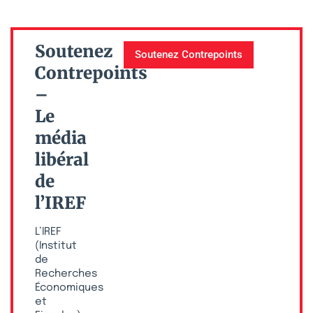
Soutenez
Soutenez Contrepoints
Contrepoints
–
Le
média
libéral
de
l’IREF
L’IREF
(Institut
de
Recherches
Économiques
et