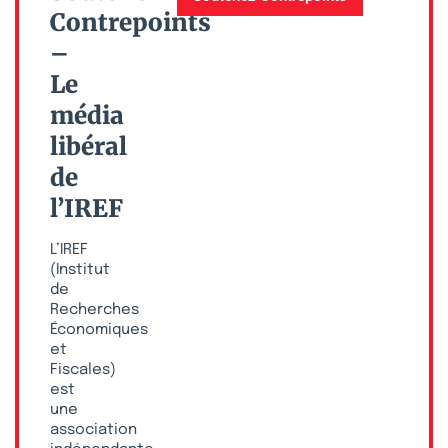
Contrepoints
–
Le
média
libéral
de
l’IREF
L’IREF
(Institut
de
Recherches
Économiques
et
Fiscales)
est
une
association