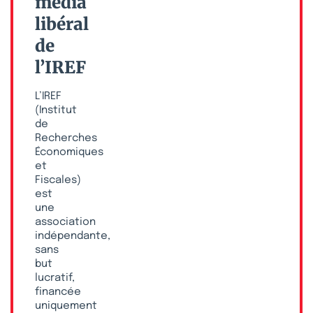
média
libéral
de
l’IREF
L’IREF
(Institut
de
Recherches
Économiques
et
Fiscales)
est
une
association
indépendante,
sans
but
lucratif,
financée
uniquement