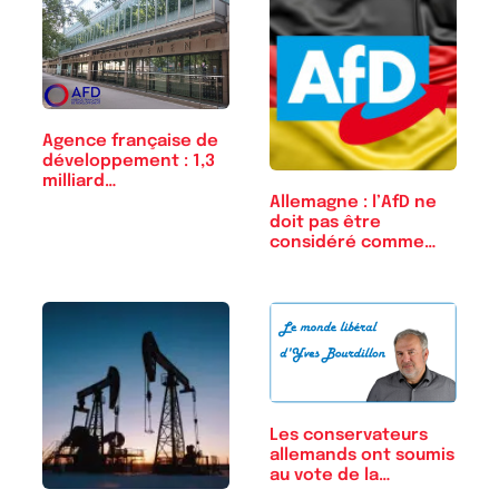
Agence française de
développement : 1,3
milliard…
Allemagne : l’AfD ne
doit pas être
considéré comme…
Les conservateurs
allemands ont soumis
au vote de la…