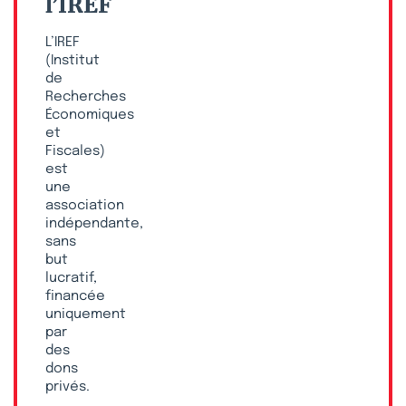
l’IREF
L’IREF
(Institut
de
Recherches
Économiques
et
Fiscales)
est
une
association
indépendante,
sans
but
lucratif,
financée
uniquement
par
des
dons
privés.