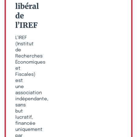
libéral
de
l’IREF
L’IREF
(Institut
de
Recherches
Économiques
et
Fiscales)
est
une
association
indépendante,
sans
but
lucratif,
financée
uniquement
par