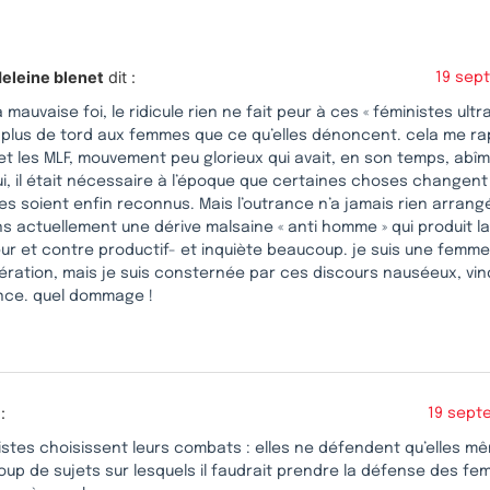
eleine blenet
dit :
19 sep
la mauvaise foi, le ridicule rien ne fait peur à ces « féministes ultra
en plus de tord aux femmes que ce qu’elles dénoncent. cela me r
t les MLF, mouvement peu glorieux qui avait, en son temps, abîm
, il était nécessaire à l’époque que certaines choses changent 
s soient enfin reconnus. Mais l’outrance n’a jamais rien arrang
s actuellement une dérive malsaine « anti homme » qui produit l
ur et contre productif- et inquiète beaucoup. je suis une femme
ération, mais je suis consternée par ces discours nauséeux, vin
ence. quel dommage !
:
19 sept
stes choisissent leurs combats : elles ne défendent qu’elles mê
up de sujets sur lesquels il faudrait prendre la défense des fe