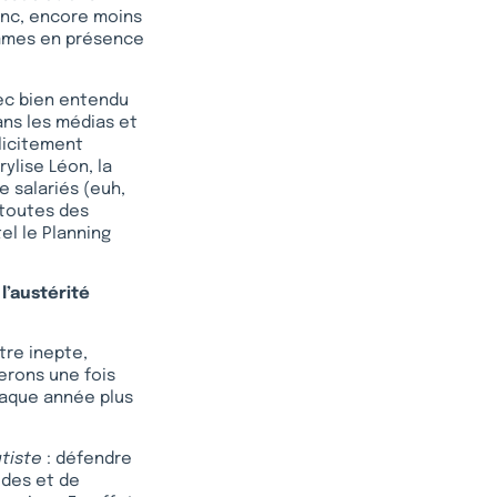
donc, encore moins
ommes en présence
vec bien entendu
ans les médias et
plicitement
ylise Léon, la
e salariés (euh,
t toutes des
el le Planning
l’austérité
itre inepte,
lerons une fois
haque année plus
atiste
: défendre
ides et de