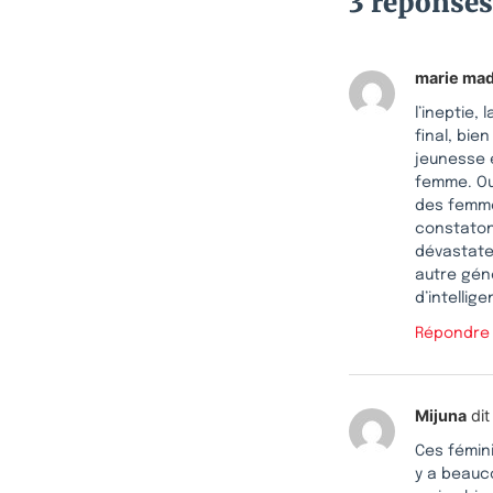
3 réponses
marie mad
l’ineptie, 
final, bi
jeunesse e
femme. Oui
des femme
constaton
dévastate
autre gén
d’intellig
Répondre
Mijuna
dit 
Ces fémini
y a beauco