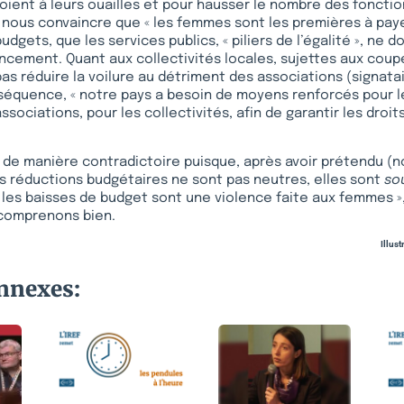
hoient à leurs ouailles et pour hausser le nombre des fonctio
 nous convaincre que « les femmes sont les premières à payer
dgets, que les services publics, « piliers de l’égalité », ne d
ancement. Quant aux collectivités locales, sujettes aux coup
pas réduire la voilure au détriment des associations (signatai
séquence, « notre pays a besoin de moyens renforcés pour l
associations, pour les collectivités, afin de garantir les droit
t de manière contradictoire puisque, après avoir prétendu (
les réductions budgétaires ne sont pas neutres, elles sont
so
« les baisses de budget sont une violence faite aux femmes 
 comprenons bien.
Illus
onnexes: