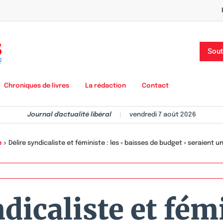
Sout
Chroniques de livres
La rédaction
Contact
Journal d'actualité libéral
|
vendredi 7 août 2026
e
>
Délire syndicaliste et féministe : les « baisses de budget » seraient u
dicaliste et fémi