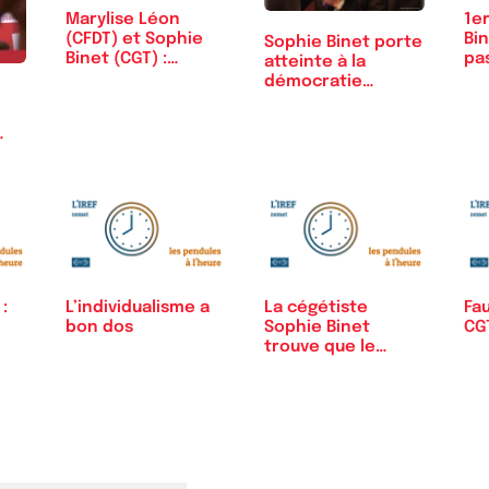
Marylise Léon
1er
(CFDT) et Sophie
Bin
Sophie Binet porte
Binet (CGT) :
pa
atteinte à la
unies…
démocratie
représentative
:
L’individualisme a
La cégétiste
Fau
bon dos
Sophie Binet
CGT
trouve que le
programme du…