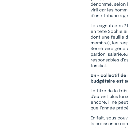
dénommé, selon l’
viril car les ho
d’une tribune « ge
Les signataires ?
en tête Sophie Bi
dont une feuille d
membre), les resp
Secrétaire généra
pardon, salarié.e.
responsables d’as
familial.
Un « collectif de
budgétaire est se
Le titre de la tri
d’autant plus lors
encore, il ne peu
que l’année préc
En fait, sous cou
la croissance con