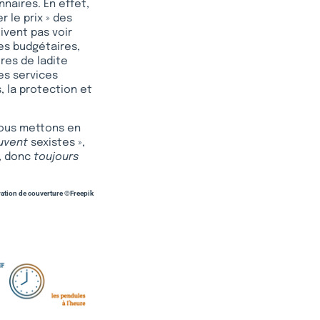
nnaires. En effet,
 le prix » des
oivent pas voir
es budgétaires,
res de ladite
es services
s, la protection et
nous mettons en
uvent
sexistes »,
», donc
toujours
tration de couverture ©Freepik