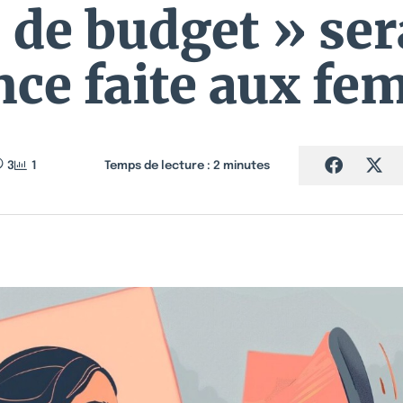
 de budget » se
nce faite aux fe
3
1
Temps de lecture :
2
minutes