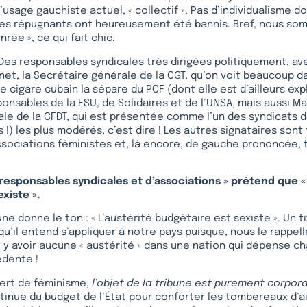
usage gauchiste actuel, « collectif ». Pas d’individualisme 
mmes répugnants ont heureusement été bannis. Bref, nous s
nrée », ce qui fait chic.
 Des responsables syndicales très dirigées politiquement, a
net, la Secrétaire générale de la CGT, qu’on voit beaucoup d
e cigare cubain la sépare du PCF (dont elle est d’ailleurs ex
onsables de la FSU, de Solidaires et de l’UNSA, mais aussi Mar
le de la CFDT, qui est présentée comme l’un des syndicats d
s !) les plus modérés, c’est dire ! Les autres signataires son
sociations féministes et, là encore, de gauche prononcée, t
 responsables syndicales et d’associations » prétend que « 
xiste ».
bune donne le ton : « L’austérité budgétaire est sexiste ». Un t
qu’il entend s’appliquer à notre pays puisque, nous le rappel
t y avoir aucune « austérité » dans une nation qui dépense c
édente !
vert de féminisme,
l’objet de la tribune est purement corpor
tinue du budget de l’État pour conforter les tombereaux d’a