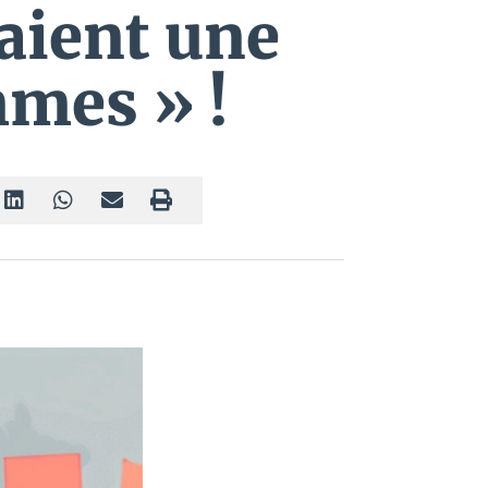
raient une
mmes » !