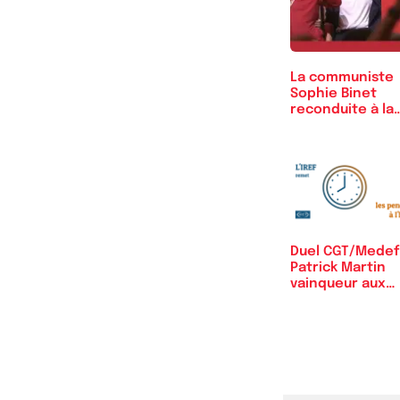
La communiste
Sophie Binet
reconduite à la
tête de…
Duel CGT/Medef 
Patrick Martin
vainqueur aux
points…