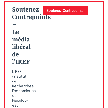
Soutenez
Soutenez Contrepoints
Contrepoints
–
Le
média
libéral
de
l’IREF
L’IREF
(Institut
de
Recherches
Économiques
et
Fiscales)
est