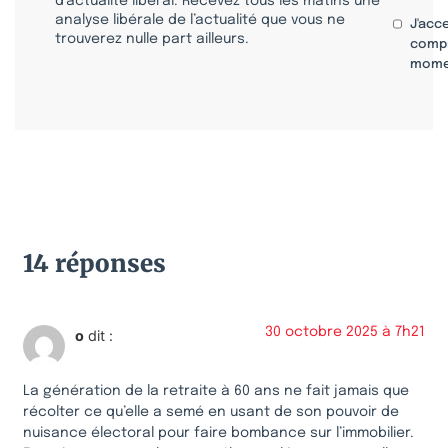
d’actualité libéral. Recevez tous les matins une
analyse libérale de l’actualité que vous ne
J'acc
trouverez nulle part ailleurs.
compr
mome
14 réponses
30 octobre 2025 à 7h21
o
dit :
La génération de la retraite à 60 ans ne fait jamais que
récolter ce qu’elle a semé en usant de son pouvoir de
nuisance électoral pour faire bombance sur l’immobilier.