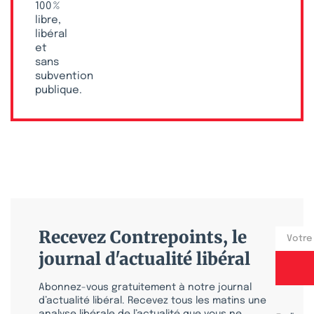
100 %
libre,
libéral
et
sans
subvention
publique.
Recevez Contrepoints, le
journal d'actualité libéral
Abonnez-vous gratuitement à notre journal
d’actualité libéral. Recevez tous les matins une
analyse libérale de l’actualité que vous ne