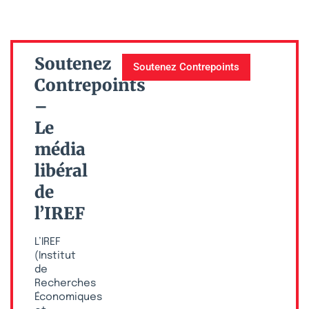
Soutenez
Soutenez Contrepoints
Contrepoints
–
Le
média
libéral
de
l’IREF
L’IREF
(Institut
de
Recherches
Économiques