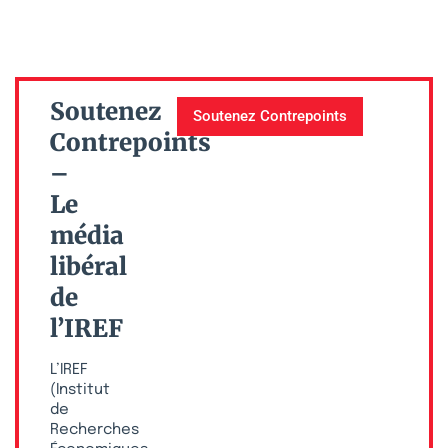
Soutenez
Soutenez Contrepoints
Contrepoints
–
Le
média
libéral
de
l’IREF
L’IREF
(Institut
de
Recherches