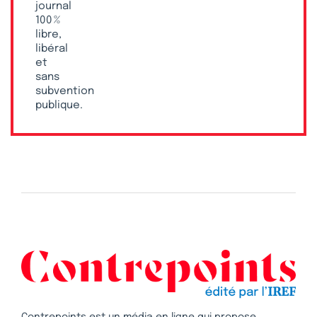
journal
100 %
libre,
libéral
et
sans
subvention
publique.
Contrepoints est un média en ligne qui propose