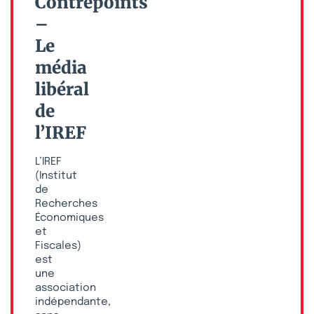
Contrepoints
–
Le
média
libéral
de
l’IREF
L’IREF
(Institut
de
Recherches
Économiques
et
Fiscales)
est
une
association
indépendante,