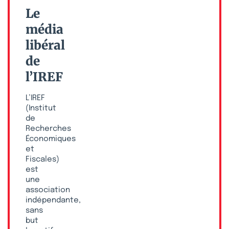
Le
média
libéral
de
l’IREF
L’IREF
(Institut
de
Recherches
Économiques
et
Fiscales)
est
une
association
indépendante,
sans
but