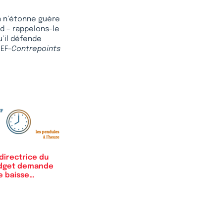
la n’étonne guère
d – rappelons-le
u’il défende
REF-
Contrepoints
directrice du
dget demande
e baisse…