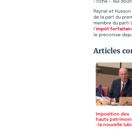
« riche ». Nul dout
Raynal et Husson 
de la part du pre
membre du parti L
l’
impôt forfaitair
le préconise dep
Articles c
Imposition des
hauts patrimoi
: la nouvelle lub