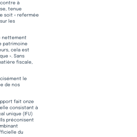
ncontre à
sse, tenue
se soit « refermée
sur les
a « nettement
e patrimoine
eurs, cela est
que ». Sans
atière fiscale,
écisément le
ce de nos
apport fait onze
elle consistant à
al unique (IFU)
Ils préconisent
ombinant
ficielle du