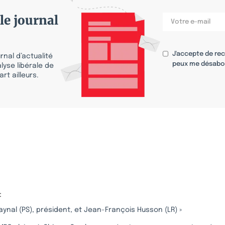
le journal
J'accepte de re
nal d’actualité
peux me désabo
lyse libérale de
rt ailleurs.
s
:
aynal (PS), président, et Jean-François Husson (LR) »