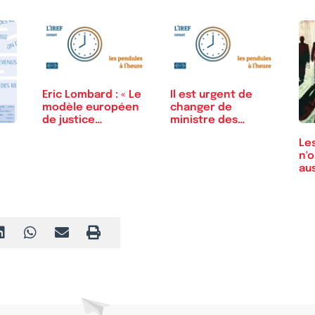
Eric Lombard : « Le
Il est urgent de
modèle européen
changer de
de justice…
ministre des
Finances
Les
n'o
au