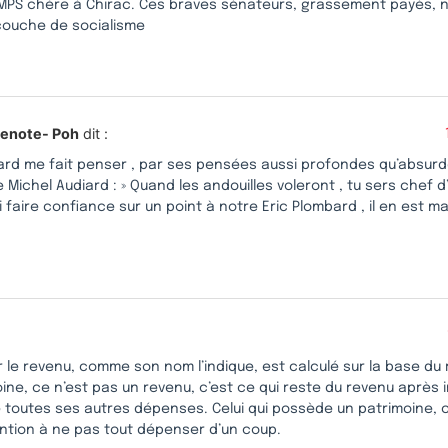
’UMPS chère à Chirac. Ces braves sénateurs, grassement payés, 
couche de socialisme
lenote- Poh
dit :
ard me fait penser , par ses pensées aussi profondes qu’absurde
Michel Audiard : » Quand les andouilles voleront , tu sers chef d’
i faire confiance sur un point à notre Eric Plombard , il en est ma
r le revenu, comme son nom l’indique, est calculé sur la base d
ine, ce n’est pas un revenu, c’est ce qui reste du revenu après 
 toutes ses autres dépenses. Celui qui possède un patrimoine, c
ention à ne pas tout dépenser d’un coup.