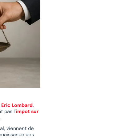
,
Éric Lombard
,
t pas l’
impôt sur
.
al, viennent de
onnaissance des