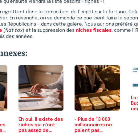
e qu’ensuite viendra la liste desdits « riches » !
regrettent donc le temps béni de l’impôt sur la fortune. Ce
mier. En revanche, on se demande ce que vient faire le secon
es Républicains – dans cette galère. Nous aurions préféré q
e
(
flat tax
) et la suppression des
niches fiscales
, comme l’I
uis des années.
onnexes:
La 
Bu
un
Eh oui, il existe des
« Plus de 13 000
nes
riches qui n’ont
millionnaires ne
ie…
pas assez de…
paient pas
l’impôt…