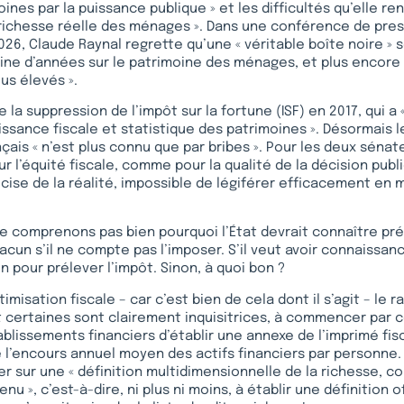
ines par la puissance publique » et les difficultés qu’elle re
 richesse réelle des ménages ». Dans une conférence de pre
2026, Claude Raynal regrette qu’une « véritable boîte noire » 
ine d’années sur le patrimoine des ménages, et plus encore 
us élevés ».
 la suppression de l’impôt sur la fortune (ISF) en 2017, qui 
ssance fiscale et statistique des patrimoines ». Désormais l
çais « n’est plus connu que par bribes ». Pour les deux sénat
r l’équité fiscale, comme pour la qualité de la décision publi
ise de la réalité, impossible de légiférer efficacement en m
 ne comprenons pas bien pourquoi l’État devrait connaître pr
cun s’il ne compte pas l’imposer. S’il veut avoir connaissan
n pour prélever l’impôt. Sinon, à quoi bon ?
timisation fiscale – car c’est bien de cela dont il s’agit – le r
 certaines sont clairement inquisitrices, à commencer par c
lissements financiers d’établir une annexe de l’imprimé fisc
e l’encours annuel moyen des actifs financiers par personne. 
er sur une « définition multidimensionnelle de la richesse, c
nu », c’est-à-dire, ni plus ni moins, à établir une définition of