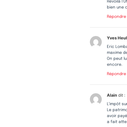
Revoilà l
bien une 
Répondre
Yves Heu
Eric Lomb
maxime de 
On peut lu
encore.
Répondre
Alain
dit :
L’impôt su
Le patrimo
avoir payé
a fait att