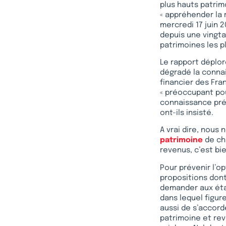
plus hauts patrimo
« appréhender la
mercredi 17 juin 
depuis une vingta
patrimoines les pl
Le rapport déplore
dégradé la connai
financier des Fran
« préoccupant pou
connaissance préc
ont-ils insisté.
A vrai dire, nous
patrimoine
de cha
revenus, c’est bie
Pour prévenir l’op
propositions dont
demander aux étab
dans lequel figur
aussi de s’accord
patrimoine et reve