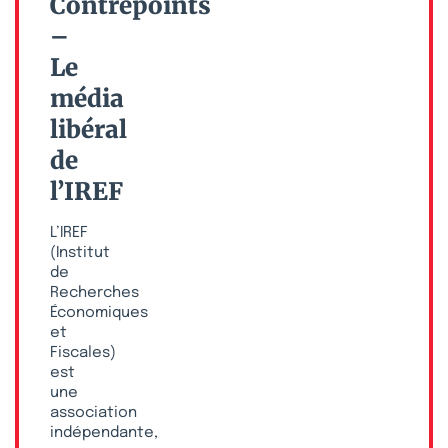
Contrepoints
–
Le
média
libéral
de
l’IREF
L’IREF
(Institut
de
Recherches
Économiques
et
Fiscales)
est
une
association
indépendante,