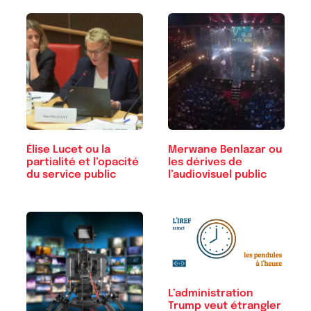
Élise Lucet ou la
Merwane Benlazar ou
partialité et l’opacité
les dérives de
du service public
l’audiovisuel public
L’administration
Trump veut étrangler