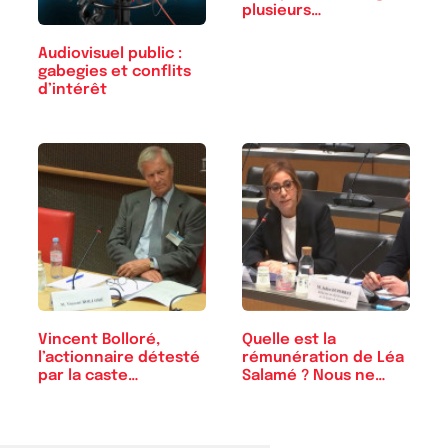
plusieurs…
Audiovisuel public :
gabegies et conflits
d’intérêt
Vincent Bolloré,
Quelle est la
l’actionnaire détesté
rémunération de Léa
par la caste…
Salamé ? Nous ne…