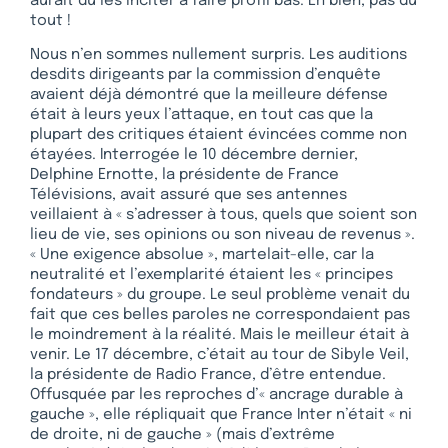
aurait dû les inciter à faire profil bas. Eh bien, pas du
tout !
Nous n’en sommes nullement surpris. Les auditions
desdits dirigeants par la commission d’enquête
avaient déjà démontré que la meilleure défense
était à leurs yeux l’attaque, en tout cas que la
plupart des critiques étaient évincées comme non
étayées. Interrogée le 10 décembre dernier,
Delphine Ernotte, la présidente de France
Télévisions, avait assuré que ses antennes
veillaient à « s’adresser à tous, quels que soient son
lieu de vie, ses opinions ou son niveau de revenus ».
« Une exigence absolue », martelait-elle, car la
neutralité et l’exemplarité étaient les « principes
fondateurs » du groupe. Le seul problème venait du
fait que ces belles paroles ne correspondaient pas
le moindrement à la réalité. Mais le meilleur était à
venir. Le 17 décembre, c’était au tour de Sibyle Veil,
la présidente de Radio France, d’être entendue.
Offusquée par les reproches d’« ancrage durable à
gauche », elle répliquait que France Inter n’était « ni
de droite, ni de gauche » (mais d’extrême