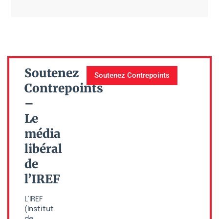
Soutenez
Soutenez Contrepoints
Contrepoints
–
Le
média
libéral
de
l’IREF
L’IREF
(Institut
de