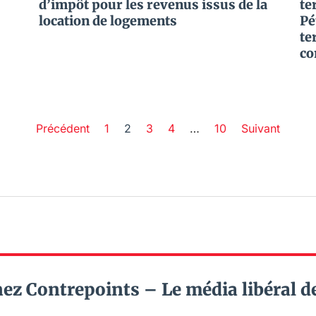
d’impôt pour les revenus issus de la
te
location de logements
Pé
te
co
Précédent
1
2
3
4
…
10
Suivant
ez Contrepoints – Le média libéral d