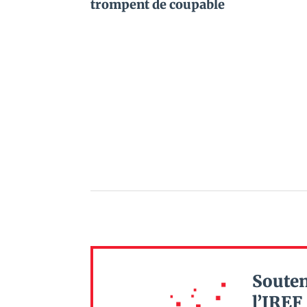
trompent de coupable
Souten
l’IREF