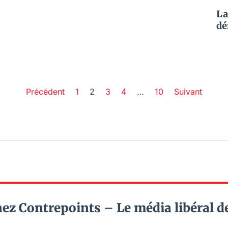
La
dé
Précédent
1
2
3
4
…
10
Suivant
ez Contrepoints – Le média libéral d