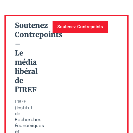
Soutenez
Soutenez Contrepoints
Contrepoints
–
Le
média
libéral
de
l’IREF
L’IREF
(Institut
de
Recherches
Économiques
et