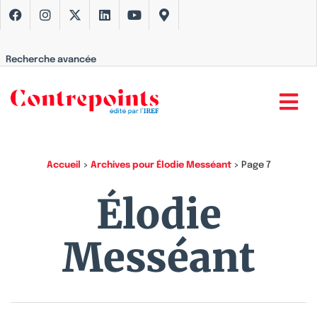
Recherche avancée
Accueil
>
Archives pour Élodie Messéant
>
Page 7
Élodie
Messéant